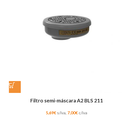
Filtro semi-máscara A2 BLS 211
5,69
€
s/iva,
7,00
€
c/iva