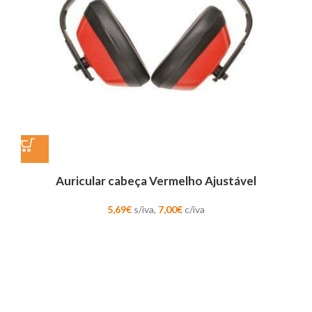
Auricular cabeça Vermelho Ajustável
5,69
€
s/iva,
7,00
€
c/iva