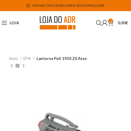
939 682 236
CONSELHEIRO SEGURANÇA ADR
0
LOJA
0,00
€
Início
EPIS
Lanterna Peli 1930 Z0 Atex