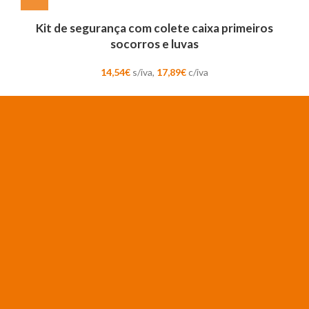
Kit de segurança com colete caixa primeiros
socorros e luvas
14,54
€
s/iva,
17,89
€
c/iva