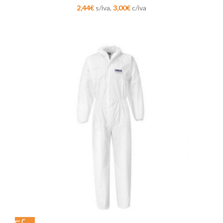
2,44
€
s/iva,
3,00
€
c/iva