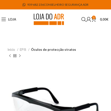
939 682 236
CONSELHEIRO SEGURANÇA ADR
0
LOJA
0,00
€
Início
EPIS
Óculos de protecção stratos