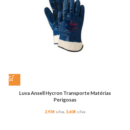
Luva Ansell Hycron Transporte Matérias
Perigosas
2,93
€
s/iva,
3,60
€
c/iva