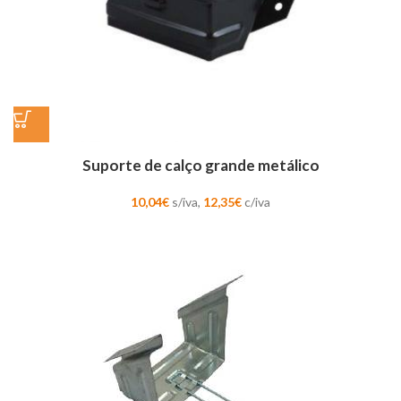
Suporte de calço grande metálico
10,04
€
s/iva,
12,35
€
c/iva