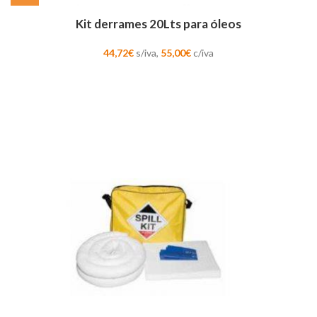
Kit derrames 20Lts para óleos
44,72
€
s/iva,
55,00
€
c/iva