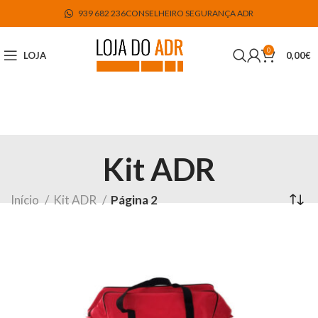
939 682 236
CONSELHEIRO SEGURANÇA ADR
0
LOJA
0,00
€
Kit ADR
Início
Kit ADR
Página 2