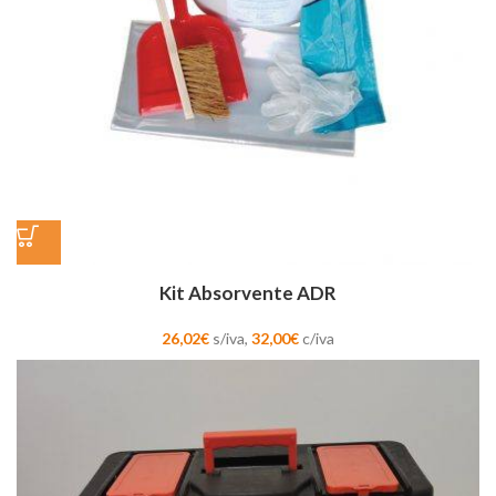
Kit Absorvente ADR
26,02
€
s/iva,
32,00
€
c/iva