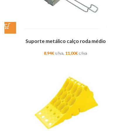
Suporte metálico calço roda médio
8,94
€
s/iva,
11,00
€
c/iva