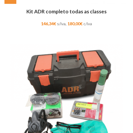
Kit ADR completo todas as classes
146,34
€
s/iva,
180,00
€
c/iva