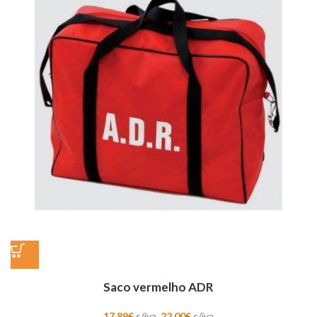
Saco vermelho ADR
17,89
€
s/iva,
22,00
€
c/iva