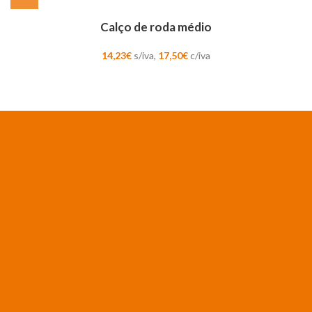
Calço de roda médio
14,23
€
s/iva,
17,50
€
c/iva