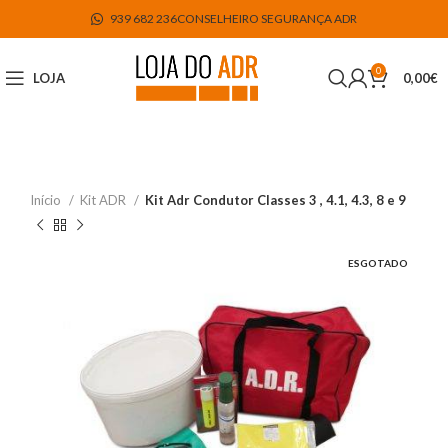
939 682 236
CONSELHEIRO SEGURANÇA ADR
0
LOJA
0,00
€
Início
Kit ADR
Kit Adr Condutor Classes 3 , 4.1, 4.3, 8 e 9
ESGOTADO