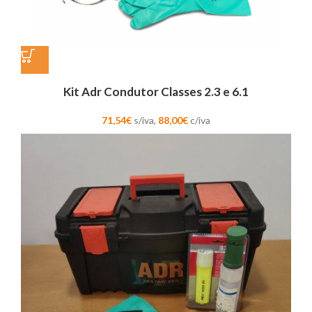
Kit Adr Condutor Classes 2.3 e 6.1
71,54
€
s/iva,
88,00
€
c/iva