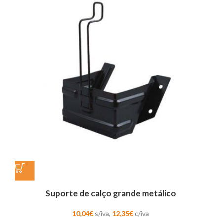
Suporte de calço grande metálico
10,04
€
s/iva,
12,35
€
c/iva