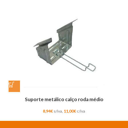
Suporte metálico calço roda médio
8,94
€
s/iva,
11,00
€
c/iva