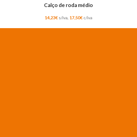
Calço de roda médio
14,23
€
s/iva,
17,50
€
c/iva