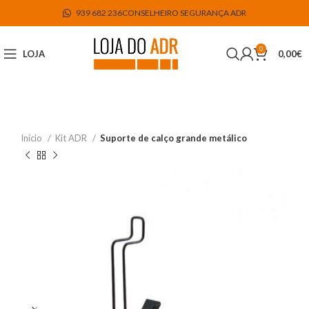
939 682 236
CONSELHEIRO SEGURANÇA ADR
0
LOJA
0,00
€
Início
Kit ADR
Suporte de calço grande metálico