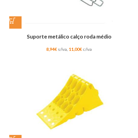
Suporte metálico calço roda médio
8,94
€
s/iva,
11,00
€
c/iva