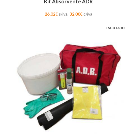
Kit Absorvente ADR
26,02
€
s/iva,
32,00
€
c/iva
ESGOTADO