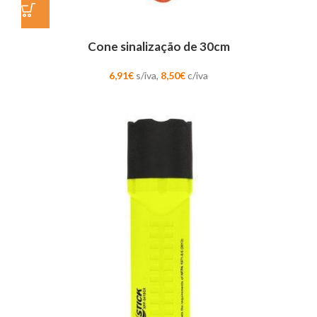
Cone sinalização de 30cm
6,91
€
s/iva,
8,50
€
c/iva