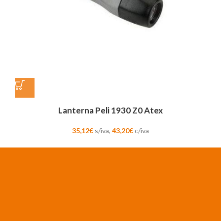
Lanterna Peli 1930 Z0 Atex
35,12
€
s/iva,
43,20
€
c/iva