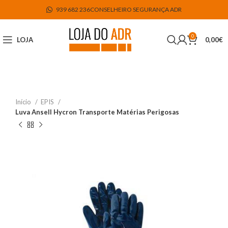
939 682 236
CONSELHEIRO SEGURANÇA ADR
0
LOJA
0,00
€
Início
EPIS
Luva Ansell Hycron Transporte Matérias Perigosas