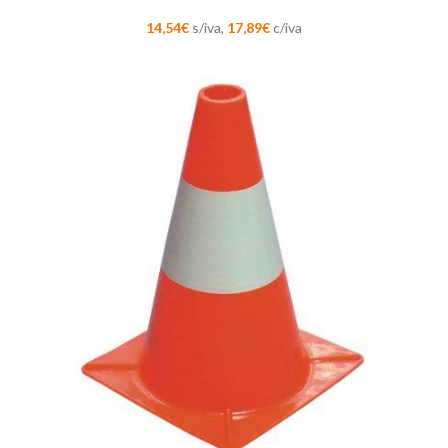
14,54
€
s/iva,
17,89
€
c/iva