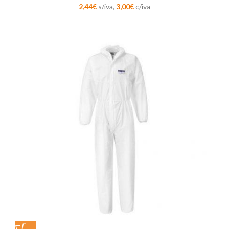
2,44
€
s/iva,
3,00
€
c/iva