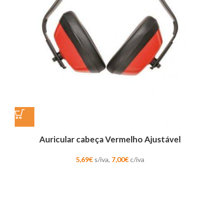
Auricular cabeça Vermelho Ajustável
5,69
€
s/iva,
7,00
€
c/iva