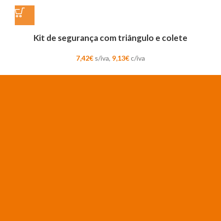
Kit de segurança com triângulo e colete
7,42
€
s/iva,
9,13
€
c/iva