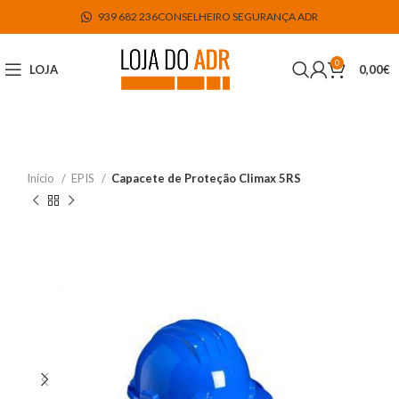
939 682 236
CONSELHEIRO SEGURANÇA ADR
0
LOJA
0,00
€
Início
EPIS
Capacete de Proteção Climax 5RS