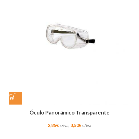
Óculo Panorâmico Transparente
2,85
€
s/iva,
3,50
€
c/iva