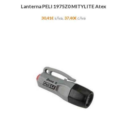
Lanterna PELI 1975Z0 MITYLITE Atex
30,41
€
s/iva,
37,40
€
c/iva