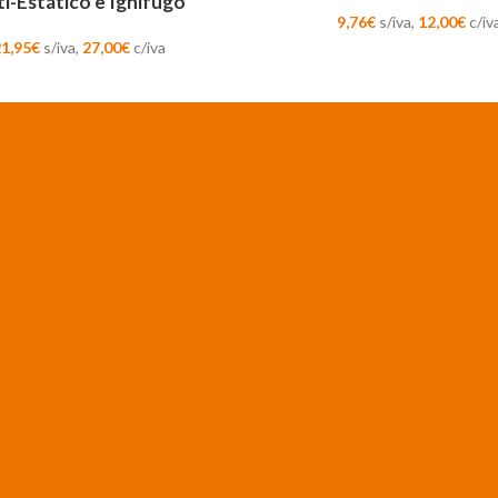
i-Estático e Ignífugo
9,76
€
s/iva,
12,00
€
c/iv
21,95
€
s/iva,
27,00
€
c/iva