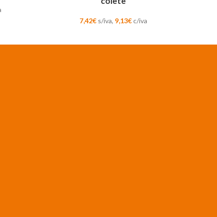
colete
a
7,42
€
s/iva,
9,13
€
c/iva