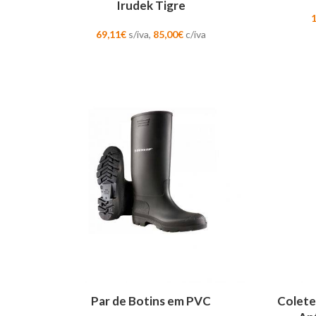
Irudek Tigre
69,11
€
s/iva,
85,00
€
c/iva
ADICIONAR
ADICION
Par de Botins em PVC
Colete