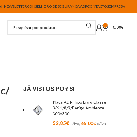
NEWSLETTER
CONSELHEIRO DE SEGURANÇA ADR
CONTACTOS
EMPRESA
0
0,00
€
c/
JÁ VISTOS POR SI
Placa ADR Tipo Livro Classe
3/6.1/8/9/Perigo Ambiente
300x300
52,85
€
65,00
€
s/iva,
c/iva