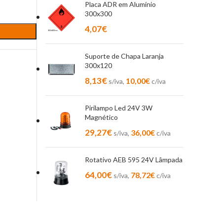
Placa ADR em Alumínio
300x300
4,07
€
Suporte de Chapa Laranja
300x120
8,13
€
10,00
€
s/iva,
c/iva
Pirilampo Led 24V 3W
Magnético
29,27
€
36,00
€
s/iva,
c/iva
Rotativo AEB 595 24V Lâmpada
64,00
€
78,72
€
s/iva,
c/iva