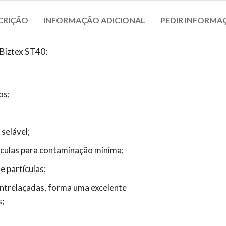
CRIÇÃO
INFORMAÇÃO ADICIONAL
PEDIR INFORMA
 Biztex ST40:
os;
 selável;
culas para contaminação mínima;
e partículas;
entrelaçadas, forma uma excelente
s;