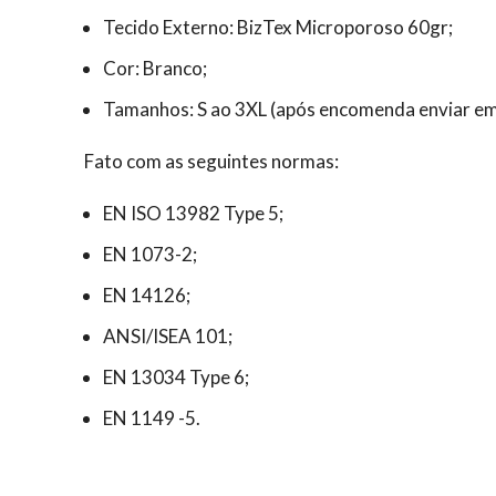
Tecido Externo: BizTex Microporoso 60gr;
Cor: Branco;
Tamanhos: S ao 3XL (após encomenda enviar em
Fato com as seguintes normas:
EN ISO 13982 Type 5;
EN 1073-2;
EN 14126;
ANSI/ISEA 101;
EN 13034 Type 6;
EN 1149 -5.