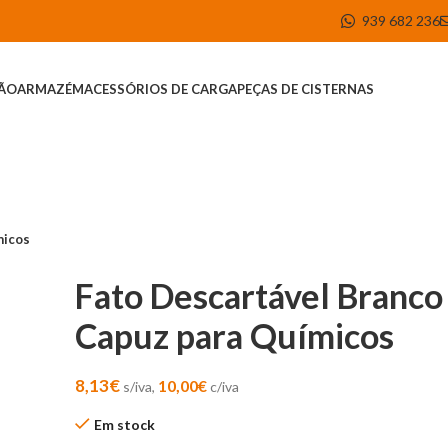
939 682 236
ÇÃO
ARMAZÉM
ACESSÓRIOS DE CARGA
PEÇAS DE CISTERNAS
micos
Fato Descartável Branco 
Capuz para Químicos
8,13
€
10,00
€
s/iva,
c/iva
Em stock