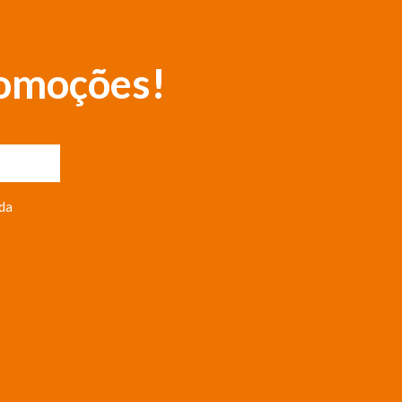
romoções!
da