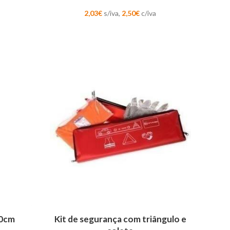
2,03
€
s/iva,
2,50
€
c/iva
ADICIONAR
50cm
Kit de segurança com triângulo e