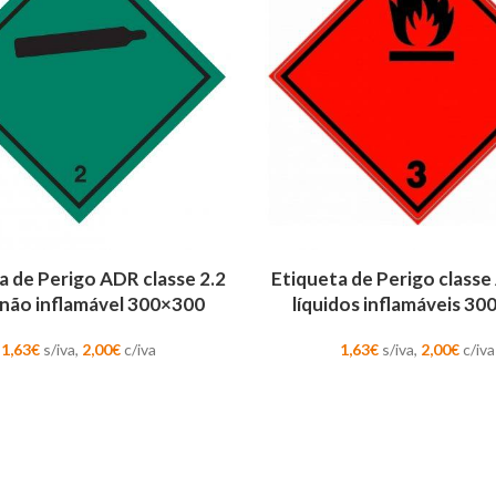
AR
ADICIONAR
a de Perigo ADR classe 2.2
Etiqueta de Perigo classe
 não inflamável 300×300
líquidos inflamáveis 3
1,63
€
s/iva,
2,00
€
c/iva
1,63
€
s/iva,
2,00
€
c/iva