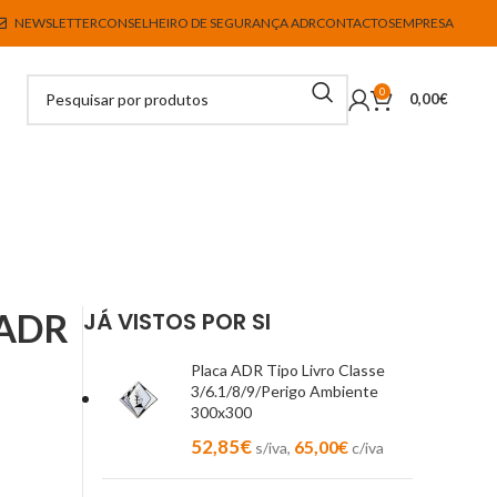
NEWSLETTER
CONSELHEIRO DE SEGURANÇA ADR
CONTACTOS
EMPRESA
0
0,00
€
 ADR
JÁ VISTOS POR SI
Placa ADR Tipo Livro Classe
3/6.1/8/9/Perigo Ambiente
300x300
52,85
€
65,00
€
s/iva,
c/iva