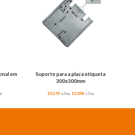
ADICIONAR
onal em
Suporte para a placa etiqueta
300x300mm
va
10,57
€
s/iva,
13,00
€
c/iva