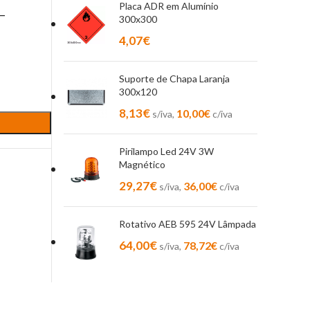
Placa ADR em Alumínio
a–
300x300
4,07
€
Suporte de Chapa Laranja
300x120
8,13
€
10,00
€
s/iva,
c/iva
Pirilampo Led 24V 3W
Magnético
29,27
€
36,00
€
s/iva,
c/iva
Rotativo AEB 595 24V Lâmpada
64,00
€
78,72
€
s/iva,
c/iva