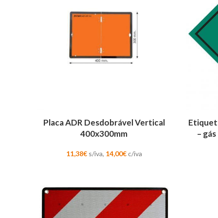
ADICIONAR
ADICION
Placa ADR Desdobrável Vertical
Etiquet
400x300mm
– gás
11,38
€
s/iva,
14,00
€
c/iva