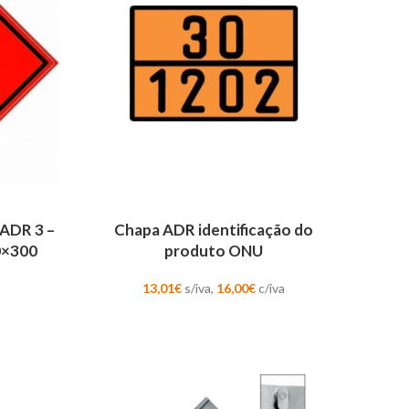
ADICIONAR
 ADR 3 –
Chapa ADR identificação do
00×300
produto ONU
13,01
€
s/iva,
16,00
€
c/iva