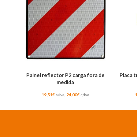
ADICIONAR
ADICION
Painel reflector P2 carga fora de
Placa 
medida
19,51
€
s/iva,
24,00
€
c/iva