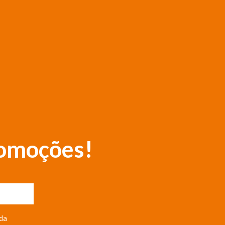
romoções!
da