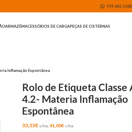
939 682 236
ÇÃO
ARMAZÉM
ACESSÓRIOS DE CARGA
PEÇAS DE CISTERNAS
eria Inflamação Espontânea
Rolo de Etiqueta Classe
4.2- Materia Inflamação
Espontânea
33,33
€
41,00
€
s/iva,
c/iva