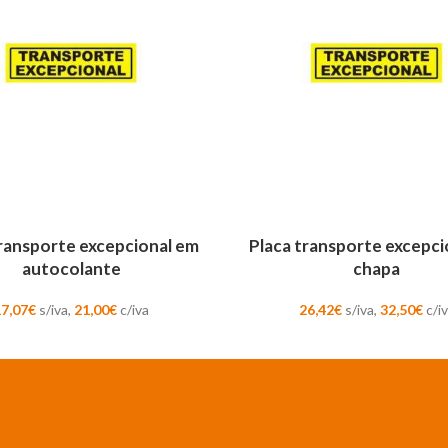
AR
ADICIONAR
transporte excepcional em
Placa transporte excepci
autocolante
chapa
17,07
€
s/iva,
21,00
€
c/iva
26,42
€
s/iva,
32,50
€
c/i