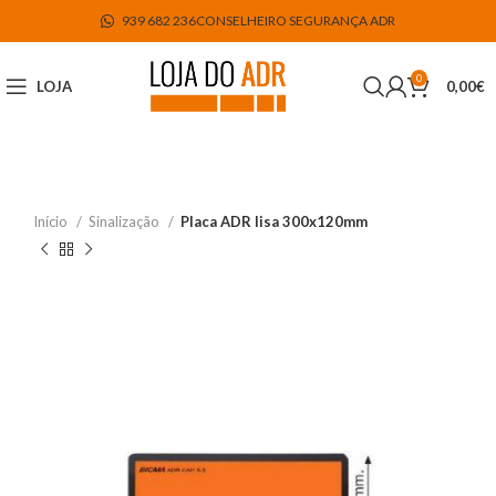
939 682 236
CONSELHEIRO SEGURANÇA ADR
0
LOJA
0,00
€
Início
Sinalização
Placa ADR lisa 300x120mm