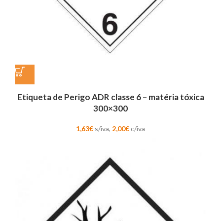
Etiqueta de Perigo ADR classe 6 – matéria tóxica
300×300
1,63
€
s/iva,
2,00
€
c/iva