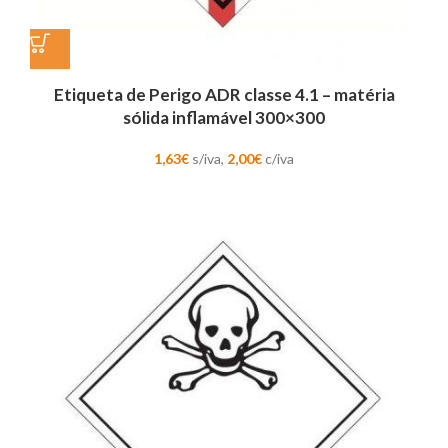
Etiqueta de Perigo ADR classe 4.1 – matéria
sólida inflamável 300×300
1,63
€
s/iva,
2,00
€
c/iva