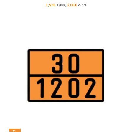
1,63
€
s/iva,
2,00
€
c/iva