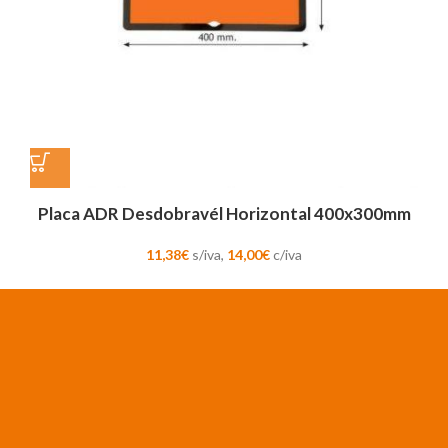
Placa ADR Desdobravél Horizontal 400x300mm
11,38
€
s/iva,
14,00
€
c/iva