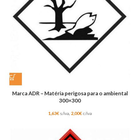
Marca ADR – Matéria perigosa para o ambiental
300×300
1,63
€
s/iva,
2,00
€
c/iva