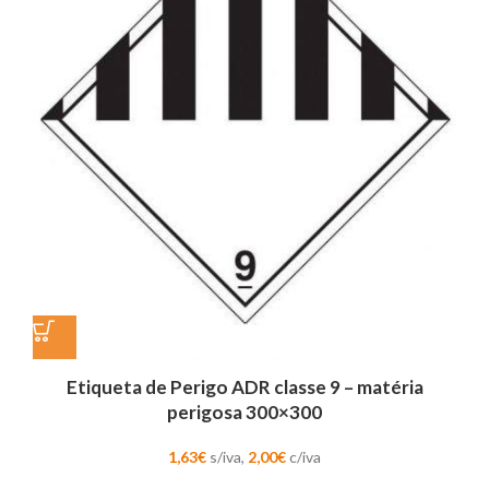
Etiqueta de Perigo ADR classe 9 – matéria
perigosa 300×300
1,63
€
s/iva,
2,00
€
c/iva