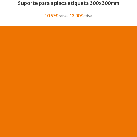
Suporte para a placa etiqueta 300x300mm
10,57
€
s/iva,
13,00
€
c/iva