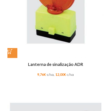
Lanterna de sinalização ADR
9,76
€
s/iva,
12,00
€
c/iva