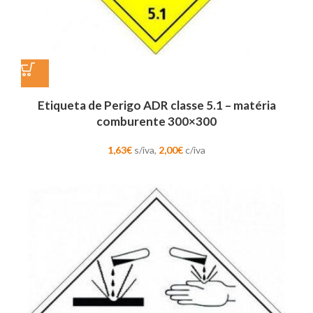
Etiqueta de Perigo ADR classe 5.1 – matéria
comburente 300×300
1,63
€
s/iva,
2,00
€
c/iva