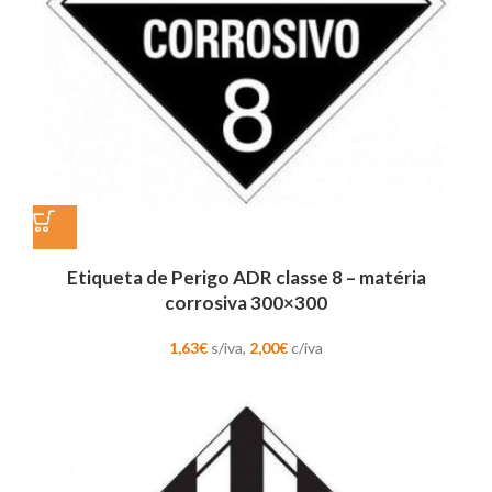
Etiqueta de Perigo ADR classe 8 – matéria
corrosiva 300×300
1,63
€
s/iva,
2,00
€
c/iva