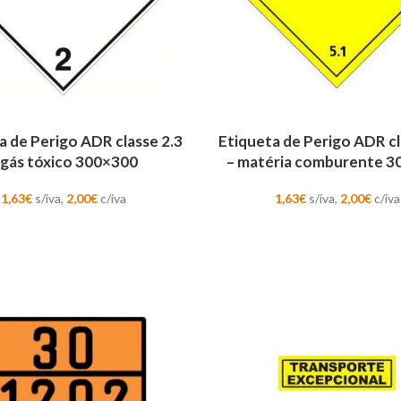
AR
ADICIONAR
a de Perigo ADR classe 2.3
Etiqueta de Perigo ADR cl
 gás tóxico 300×300
– matéria comburente 3
1,63
€
s/iva,
2,00
€
c/iva
1,63
€
s/iva,
2,00
€
c/iva