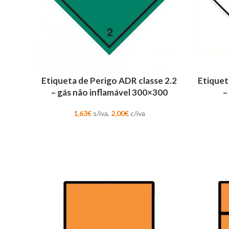
ADICIONAR
ADICION
Etiqueta de Perigo ADR classe 2.2
Etiquet
– gás não inflamável 300×300
–
1,63
€
s/iva,
2,00
€
c/iva