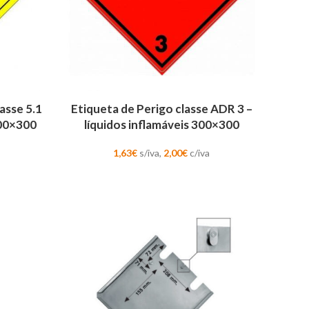
ADICIONAR
asse 5.1
Etiqueta de Perigo classe ADR 3 –
00×300
líquidos inflamáveis 300×300
1,63
€
s/iva,
2,00
€
c/iva