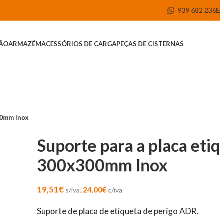
939 682 236
ÇÃO
ARMAZÉM
ACESSÓRIOS DE CARGA
PEÇAS DE CISTERNAS
00mm Inox
Suporte para a placa eti
300x300mm Inox
19,51
€
24,00
€
s/iva,
c/iva
Suporte de placa de etiqueta de perigo ADR.