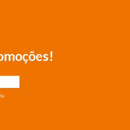
romoções!
da