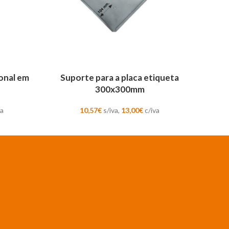
ADICIONAR
onal em
Suporte para a placa etiqueta
300x300mm
va
10,57
€
s/iva,
13,00
€
c/iva