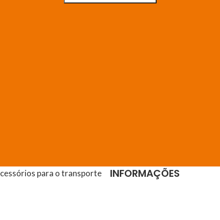
INFORMAÇÕES
acessórios para o transporte
Empresa
512 Carregado
Contactos