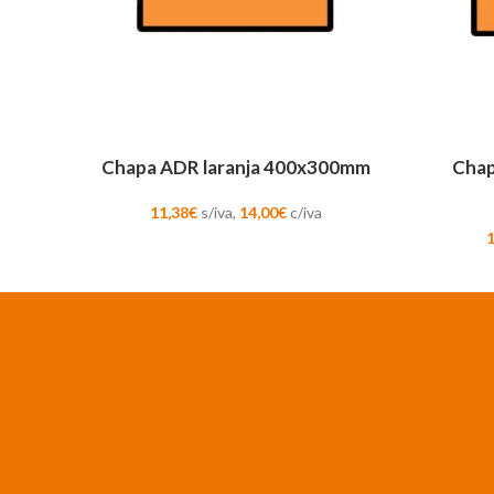
ADICIONAR
ADICION
Chapa ADR laranja 400x300mm
Chap
11,38
€
s/iva,
14,00
€
c/iva