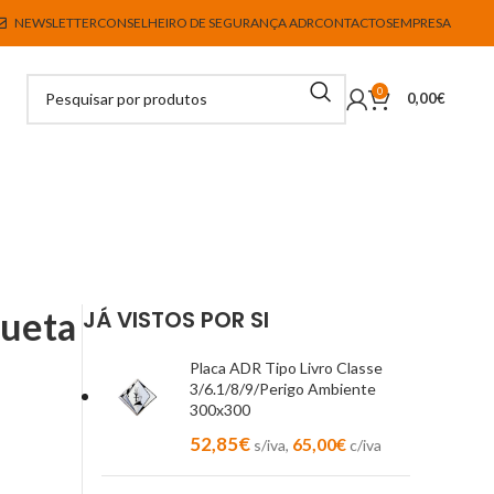
NEWSLETTER
CONSELHEIRO DE SEGURANÇA ADR
CONTACTOS
EMPRESA
0
0,00
€
queta
JÁ VISTOS POR SI
Placa ADR Tipo Livro Classe
3/6.1/8/9/Perigo Ambiente
300x300
52,85
€
65,00
€
s/iva,
c/iva