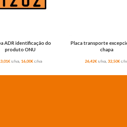
AR
ADICIONAR
a ADR identificação do
Placa transporte excepci
produto ONU
chapa
13,01
€
s/iva,
16,00
€
c/iva
26,42
€
s/iva,
32,50
€
c/i