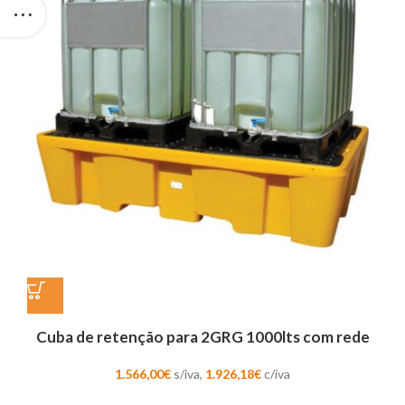
Cuba de retenção para 2GRG 1000lts com rede
1.566,00
€
s/iva,
1.926,18
€
c/iva