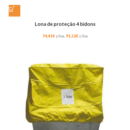
Lona de proteção 4 bidons
74,41
€
s/iva,
91,52
€
c/iva