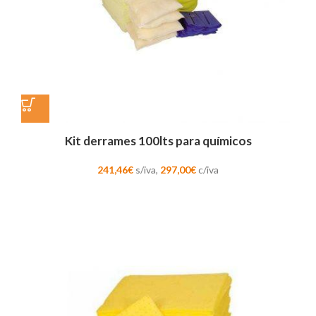
Kit derrames 100lts para químicos
241,46
€
s/iva,
297,00
€
c/iva