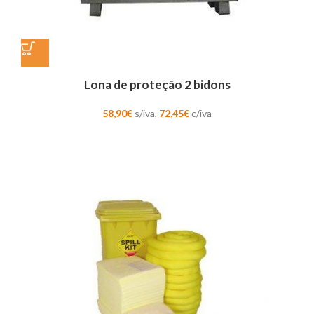
Lona de proteção 2 bidons
58,90
€
s/iva,
72,45
€
c/iva