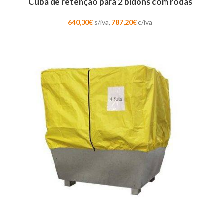
Cuba de retenção para 2 bidons com rodas
640,00
€
s/iva,
787,20
€
c/iva