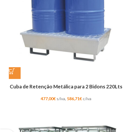
Cuba de Retenção Metálica para 2 Bidons 220Lts
477,00
€
s/iva,
586,71
€
c/iva