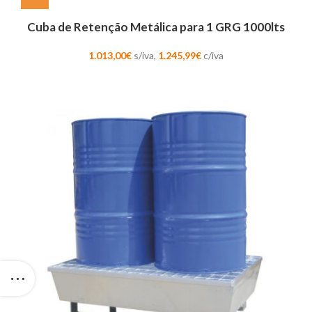
Cuba de Retenção Metálica para 1 GRG 1000lts
1.013,00
€
s/iva,
1.245,99
€
c/iva