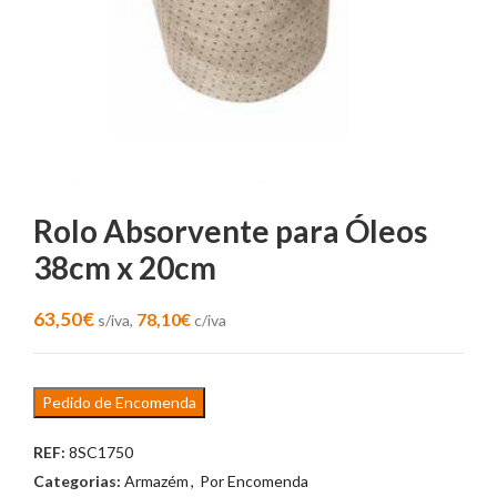
Rolo Absorvente para Óleos
38cm x 20cm
63,50
€
78,10
€
s/iva,
c/iva
Pedido de Encomenda
REF:
8SC1750
Categorias:
Armazém
,
Por Encomenda