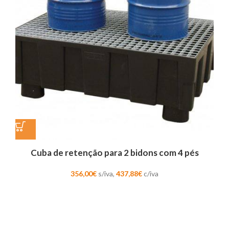
Cuba de retenção para 2 bidons com 4 pés
356,00
€
s/iva,
437,88
€
c/iva