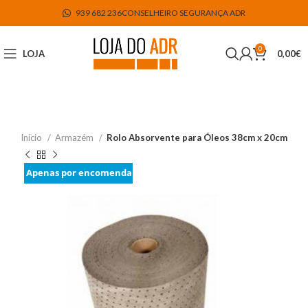
939 682 236
CONSELHEIRO SEGURANÇA ADR
0
LOJA
0,00
€
Início
Armazém
Rolo Absorvente para Óleos 38cm x 20cm
Apenas por encomenda