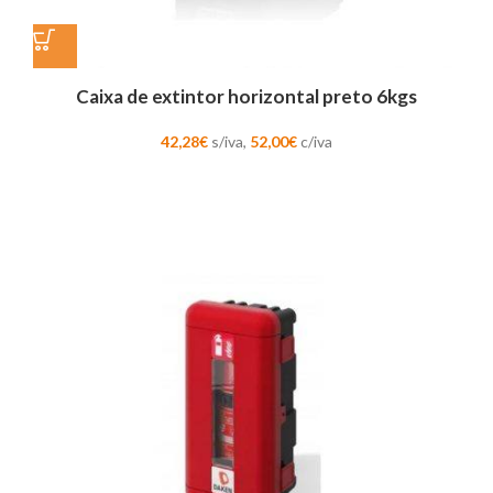
Caixa de extintor horizontal preto 6kgs
42,28
€
s/iva,
52,00
€
c/iva