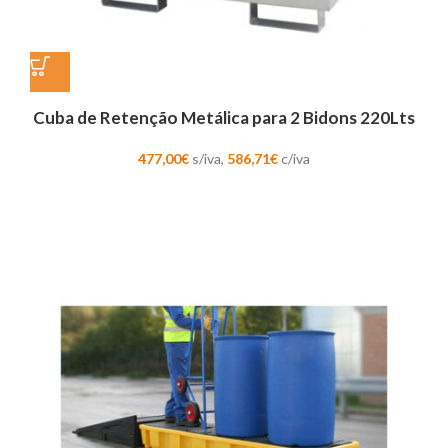
Cuba de Retenção Metálica para 2 Bidons 220Lts
477,00
€
s/iva,
586,71
€
c/iva