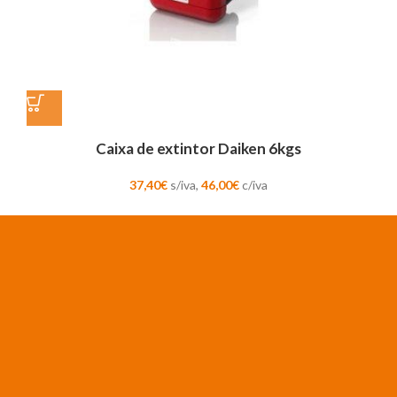
Caixa de extintor Daiken 6kgs
37,40
€
s/iva,
46,00
€
c/iva