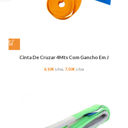
Cinta De Cruzar 4Mts Com Gancho Em J
6,10
€
s/iva,
7,50
€
c/iva