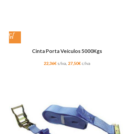
Cinta Porta Veículos 5000Kgs
22,36
€
s/iva,
27,50
€
c/iva