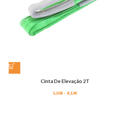
Cinta De Elevação 2T
Price
5,50
€
–
8,13
€
range:
5,50€
through
8,13€