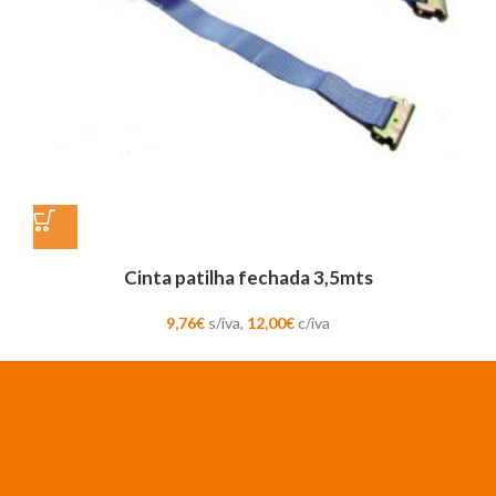
Cinta patilha fechada 3,5mts
9,76
€
s/iva,
12,00
€
c/iva