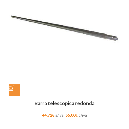
Barra telescópica redonda
44,72
€
s/iva,
55,00
€
c/iva