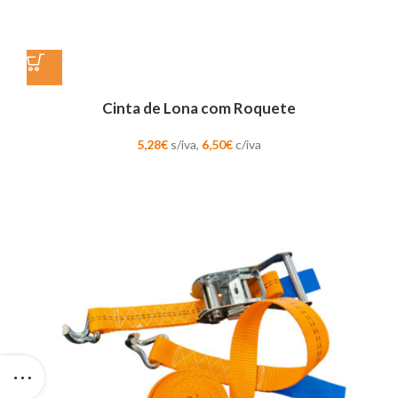
Cinta de Lona com Roquete
5,28
€
s/iva,
6,50
€
c/iva