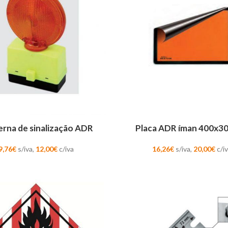
AR
LER MAIS
erna de sinalização ADR
Placa ADR íman 400x
9,76
€
s/iva,
12,00
€
c/iva
16,26
€
s/iva,
20,00
€
c/i