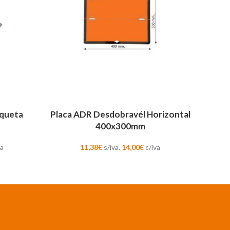
ADICIONAR
iqueta
Placa ADR Desdobravél Horizontal
400x300mm
va
11,38
€
s/iva,
14,00
€
c/iva