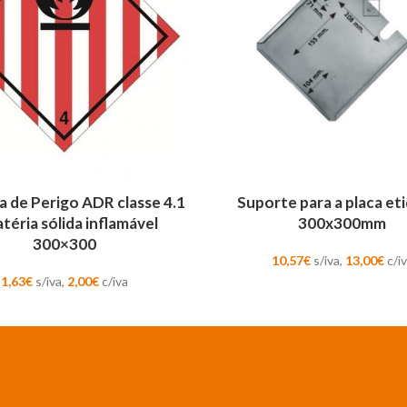
AR
ADICIONAR
a de Perigo ADR classe 4.1
Suporte para a placa et
téria sólida inflamável
300x300mm
300×300
10,57
€
s/iva,
13,00
€
c/i
1,63
€
s/iva,
2,00
€
c/iva