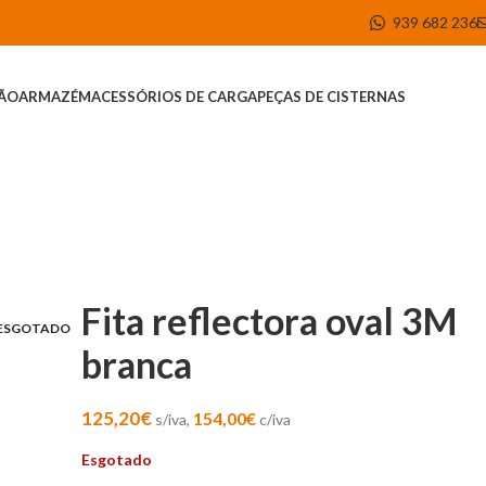
939 682 236
ÇÃO
ARMAZÉM
ACESSÓRIOS DE CARGA
PEÇAS DE CISTERNAS
Fita reflectora oval 3M
ESGOTADO
branca
125,20
€
154,00
€
s/iva,
c/iva
Esgotado