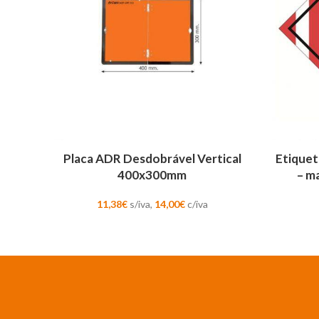
ADICIONAR
ADICION
Placa ADR Desdobrável Vertical
Etiquet
400x300mm
– ma
11,38
€
s/iva,
14,00
€
c/iva