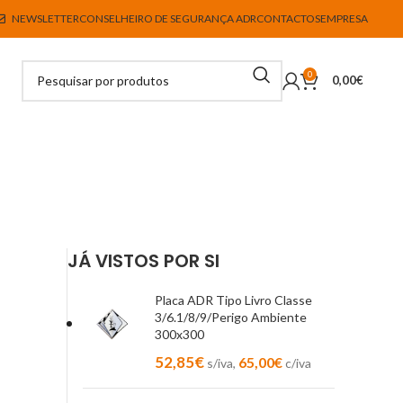
NEWSLETTER
CONSELHEIRO DE SEGURANÇA ADR
CONTACTOS
EMPRESA
0
0,00
€
JÁ VISTOS POR SI
Placa ADR Tipo Livro Classe
3/6.1/8/9/Perigo Ambiente
300x300
52,85
€
65,00
€
s/iva,
c/iva