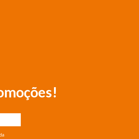
romoções!
da