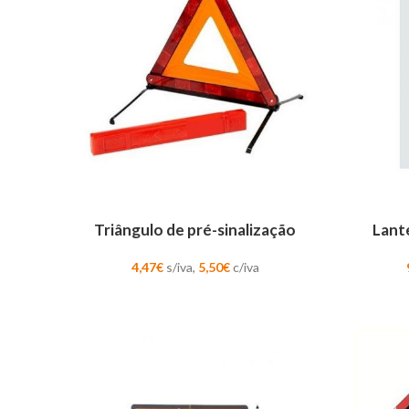
ADICIONAR
ADICION
Triângulo de pré-sinalização
Lant
4,47
€
s/iva,
5,50
€
c/iva