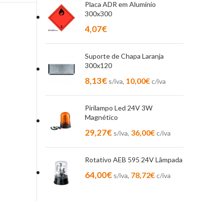
Placa ADR em Alumínio
300x300
4,07
€
Suporte de Chapa Laranja
300x120
8,13
€
10,00
€
s/iva,
c/iva
Pirilampo Led 24V 3W
Magnético
29,27
€
36,00
€
s/iva,
c/iva
Rotativo AEB 595 24V Lâmpada
64,00
€
78,72
€
s/iva,
c/iva