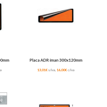
ADICIONAR
300mm
Placa ADR íman 300x120mm
va
13,01
€
s/iva,
16,00
€
c/iva