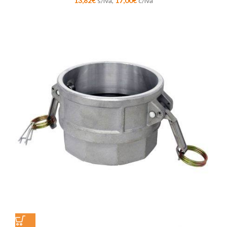
13,82
€
s/iva,
17,00
€
c/iva