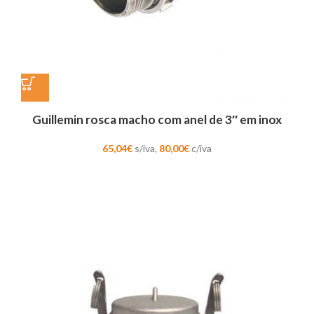
Guillemin rosca macho com anel de 3″ em inox
65,04
€
s/iva,
80,00
€
c/iva