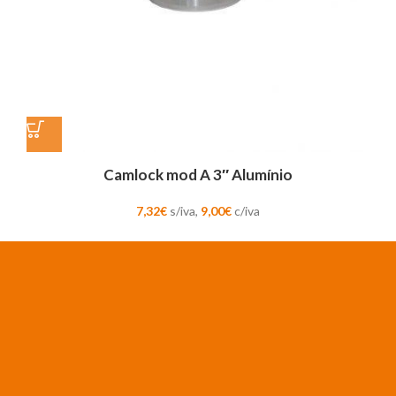
Camlock mod A 3″ Alumínio
7,32
€
s/iva,
9,00
€
c/iva