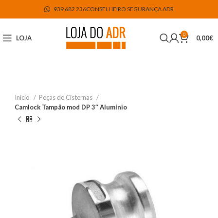
939 682 236
CONSELHEIRO SEGURANÇA ADR
0
LOJA
0,00
€
Início
Peças de Cisternas
Camlock Tampão mod DP 3″ Alumínio