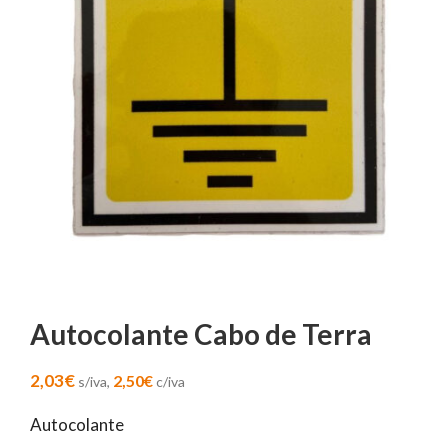
Autocolante Cabo de Terra
2,03
€
2,50
€
s/iva,
c/iva
Autocolante