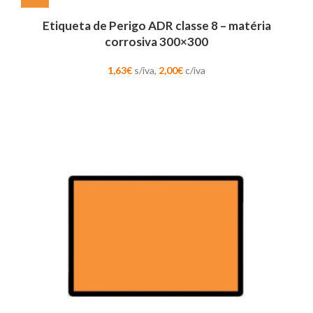
Etiqueta de Perigo ADR classe 8 – matéria
corrosiva 300×300
1,63
€
s/iva,
2,00
€
c/iva