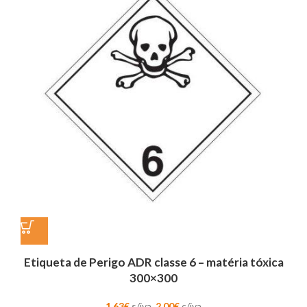
Etiqueta de Perigo ADR classe 6 – matéria tóxica
300×300
1,63
€
s/iva,
2,00
€
c/iva