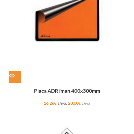
Placa ADR íman 400x300mm
16,26
€
s/iva,
20,00
€
c/iva