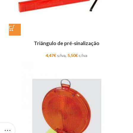
Triângulo de pré-sinalização
4,47
€
s/iva,
5,50
€
c/iva