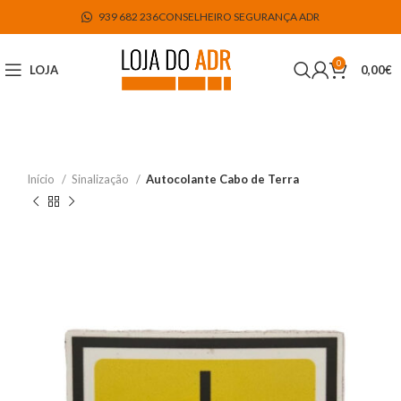
939 682 236
CONSELHEIRO SEGURANÇA ADR
0
LOJA
0,00
€
Início
Sinalização
Autocolante Cabo de Terra